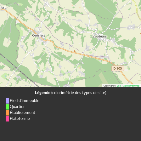
Copyright ©
ViiT
|
OpenStreetMap
Légende
(colorimétrie des types de site)
Pied d'immeuble
Quartier
Établissement
Plateforme